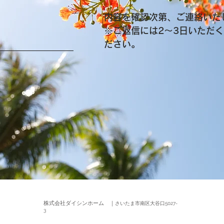
内容を確認次第、ご連絡いた
※ご返信には2～3日いただ
ださい。
​株式会社ダイシンホーム ｜
さいたま市南区大谷口5027-
3