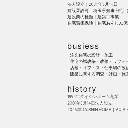
法人設立｜2001年3月14日
建設業許可｜埼玉県知事 許可（般
建設業の種類｜建築工事業
住宅瑕疵保険｜住宅あんしん保証 
busiess
注文住宅の設計・施工
住宅の増改築・改修・リフォ
店舗・オフィス・仕事場の改
建築に関する調査・計画・施
history
1996年ダイシンホーム創業
2001年3月14日法人設立
2026年DAISHIN HOME｜AX