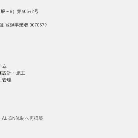
－8）第60542号
登録事業者 0070579
ーム
修設計・施工
工管理
IS・ALIGN体制へ再構築