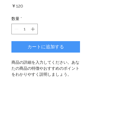
価
￥120
格
数量
*
カートに追加する
商品の詳細を入力してください。あな
たの商品の特徴やおすすめのポイント
をわかりやすく説明しましょう。
商品情報
商品の詳細を入力してください。サイ
返品・返金ポリシー
ズ、素材、取扱説明に加え、商品の特
徴やおすすめのポイントなどを説明し
返品・返金規約を入力してください。
ましょう。
商品の配送について
商品にご満足いただけなかった場合の